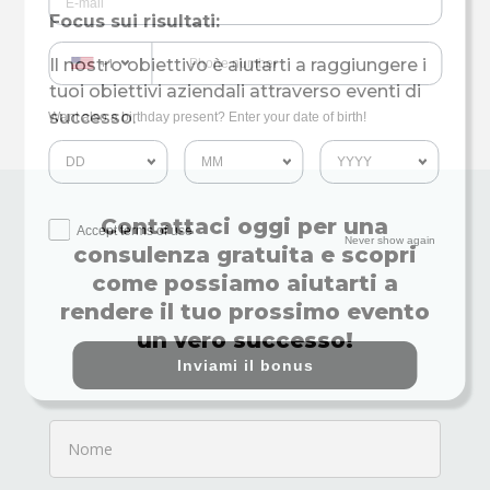
Focus sui risultati:
Il nostro obiettivo è aiutarti a raggiungere i
+1
tuoi obiettivi aziendali attraverso eventi di
successo.
Want also a birthday present? Enter your date of birth!
Contattaci oggi per una
Accept terms of use
Never show again
consulenza gratuita e scopri
come possiamo aiutarti a
rendere il tuo prossimo evento
un vero successo!
Inviami il bonus